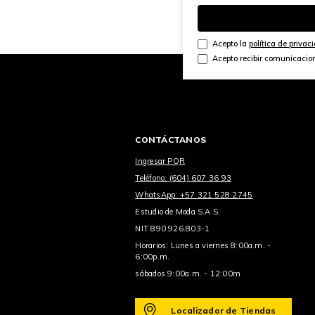
Acepto la
política de privac
Acepto recibir comunicacio
CONTÁCTANOS
Ingresar PQR
Teléfono: (604) 607 36 93
WhatsApp: +57 321 528 2745
Estudio de Moda S.A.S.
NIT 890.926.803-1
Horarios: Lunes a viernes 8:00a.m. -
6:00p.m.
sábados 9:00a.m. - 12:00m
Localizador de Tiendas