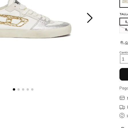
TALL
5
8
Cant
1
Paga