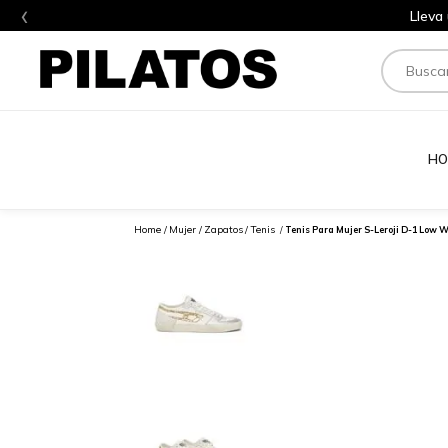
‹
Lleva
Buscar
HO
Mujer
Zapatos
Tenis
Tenis Para Mujer S-Leroji D-1 Low W