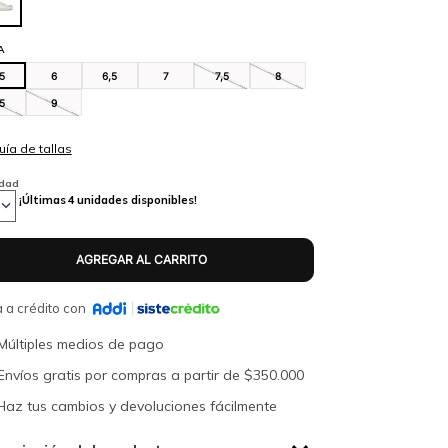
A
,5
6
6,5
7
7,5
8
,5
9
idad
¡Últimas
4
unidades disponibles!
 a crédito con
Múltiples medios de pago
Envíos gratis por compras a partir de $350.000
Haz tus cambios y devoluciones fácilmente