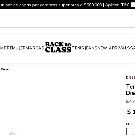
 un set de copas por compras superiores a $600.000 | Aplican T&C
MBRE
MUJER
MARCAS
TENIS
JEANS
NEW ARRIVALS
S
 Diesel
DIES
Ten
Die
Ref
:
Y
$
COLO