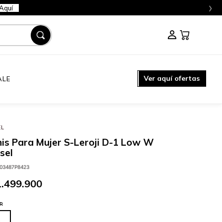
›
Aquí
Ver aquí ofertas
ALE
EL
is Para Mujer S-Leroji D-1 Low W
sel
03487P8423
1
.
499
.
900
R