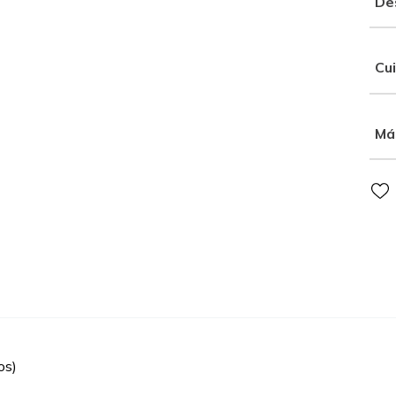
De
Cu
Má
os)