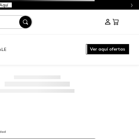
›
Aquí
Ver aquí ofertas
ALE
idad