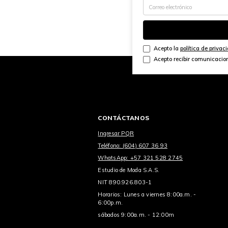
Acepto la
política de privac
Acepto recibir comunicacio
CONTÁCTANOS
Ingresar PQR
Teléfono: (604) 607 36 93
WhatsApp: +57 321 528 2745
Estudio de Moda S.A.S.
NIT 890.926.803-1
Horarios: Lunes a viernes 8:00a.m. -
6:00p.m.
sábados 9:00a.m. - 12:00m