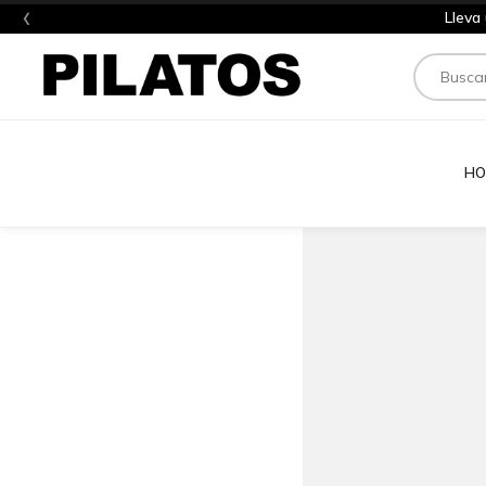
‹
Lleva
Buscar
HO