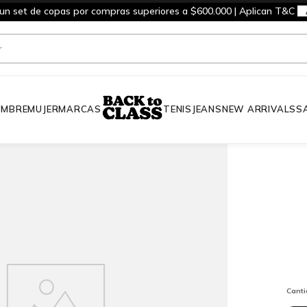
 un set de copas por compras superiores a $600.000 | Aplican T&C
MBRE
MUJER
MARCAS
TENIS
JEANS
NEW ARRIVALS
S
Cant