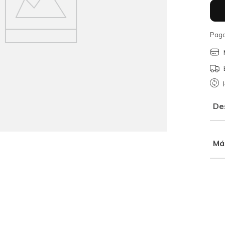
Paga
De
Má