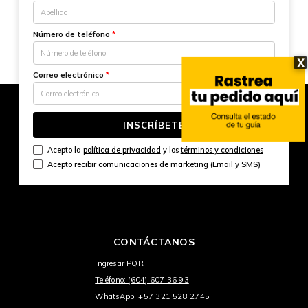
Número de teléfono
*
X
Correo electrónico
*
INSCRÍBETE
Acepto la
política de privacidad
y los
términos y condiciones
Acepto recibir comunicaciones de marketing (Email y SMS)
CONTÁCTANOS
Ingresar PQR
Teléfono: (604) 607 36 93
WhatsApp: +57 321 528 2745