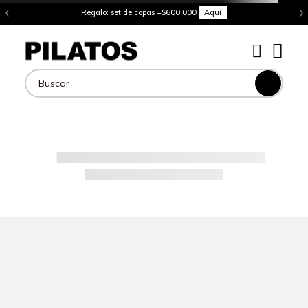
‹
›
Regalo: set de copas +$600.000
Aquí
Buscar