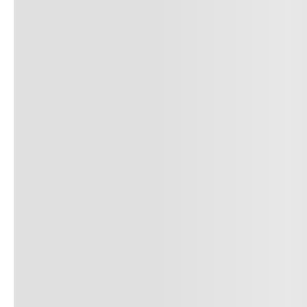
COMENTARIOS / RESEÑAS
Comentarios
Cargando el resumen…
Por favor, inicia sesión para escribi
Más reciente
Todos
Cargando comentarios…