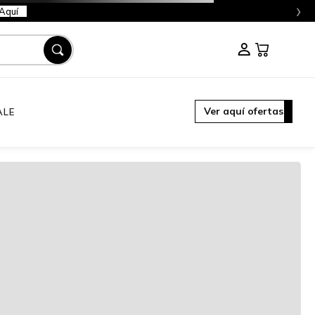
›
Aquí
Ver aquí ofertas
ALE
idad
 a crédito con
Múltiples medios de pago
Envíos gratis por compras a partir de $350.000
Haz tus cambios y devoluciones fácilmente