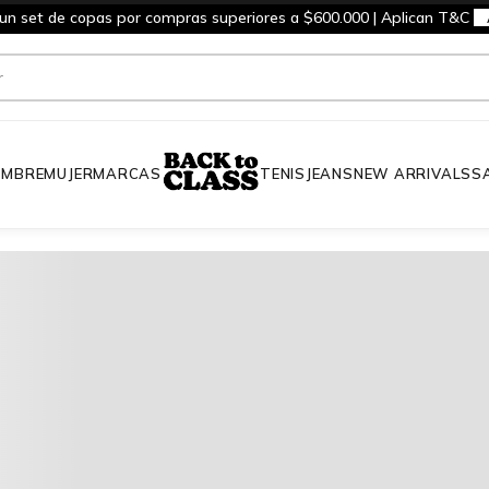
 un set de copas por compras superiores a $600.000 | Aplican T&C
MBRE
MUJER
MARCAS
TENIS
JEANS
NEW ARRIVALS
S
Cant
Paga