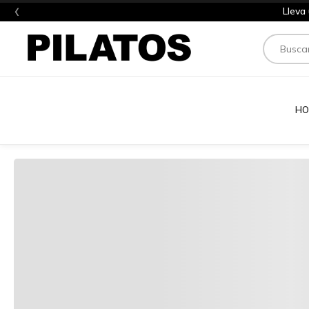
‹
Lleva
Buscar
HO