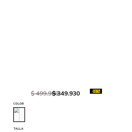
-
30 %
$
499
.
900
$
349
.
930
COLOR
TALLA