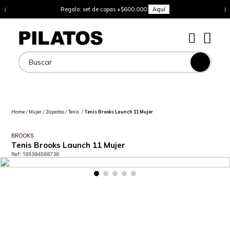
‹
›
Regalo: set de copas +$600.000
Aquí
Buscar
Mujer
Zapatos
Tenis
Tenis Brooks Launch 11 Mujer
BROOKS
Tenis Brooks Launch 11 Mujer
Ref
:
195394588736