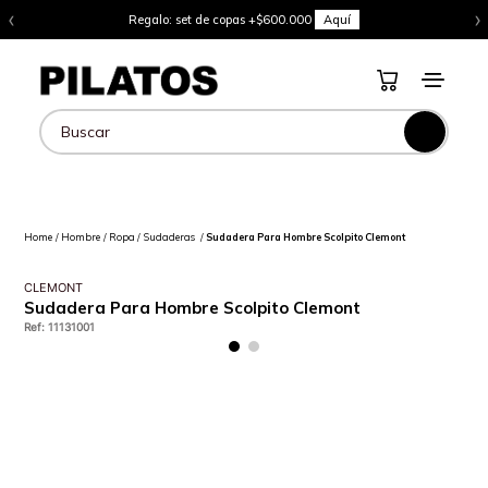
‹
›
Regalo: set de copas +$600.000
Aquí
Buscar
Hombre
Ropa
Sudaderas
Sudadera Para Hombre Scolpito Clemont
CLEMONT
Sudadera Para Hombre Scolpito Clemont
Ref
:
11131001