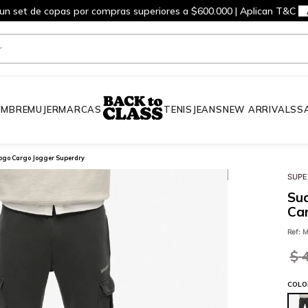
 un set de copas por compras superiores a $600.000 | Aplican T&C
MBRE
MUJER
MARCAS
TENIS
JEANS
NEW ARRIVALS
S
ogo Cargo Jogger Superdry
SUPE
Su
Ca
Ref
:
M
$
COLO