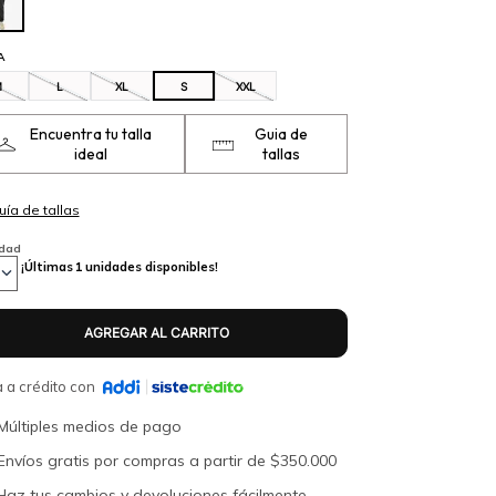
A
M
L
XL
S
XXL
Encuentra tu talla
Guia de
ideal
tallas
idad
¡Últimas
1
unidades disponibles!
 a crédito con
Múltiples medios de pago
Envíos gratis por compras a partir de $350.000
Haz tus cambios y devoluciones fácilmente