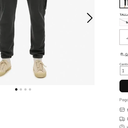
TALL
Cant
1
Paga