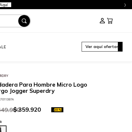
›
Aquí
Ver aquí ofertas
ALE
RDRY
dadera Para Hombre Micro Logo
rgo Jogger Superdry
7011397A
$
359
.
920
449
.
900
-
20 %
R