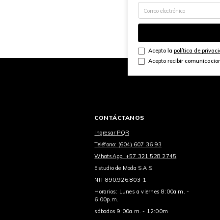
Acepto la
política de privac
Acepto recibir comunicacio
CONTÁCTANOS
Ingresar PQR
Teléfono: (604) 607 36 93
WhatsApp: +57 321 528 2745
Estudio de Moda S.A.S.
NIT 890.926.803-1
Horarios: Lunes a viernes 8:00a.m. -
6:00p.m.
sábados 9:00a.m. - 12:00m