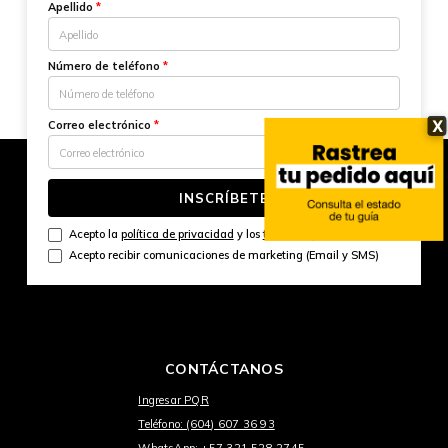
Apellido
*
Número de teléfono
*
X
Correo electrónico
*
INSCRÍBETE
Acepto la
política de privacidad
y los
términos y condiciones
Acepto recibir comunicaciones de marketing (Email y SMS)
CONTÁCTANOS
Ingresar PQR
Teléfono: (604) 607 36 93
WhatsApp: +57 321 528 2745