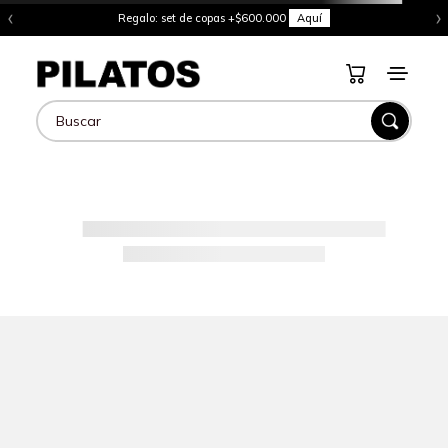
‹
›
Regalo: set de copas +$600.000
Aquí
Buscar