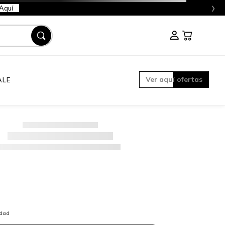
›
Aquí
Ver aquí ofertas
ALE
idad