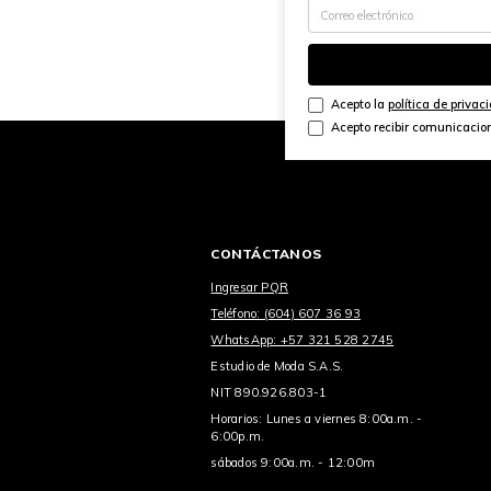
Acepto la
política de privac
Acepto recibir comunicacio
CONTÁCTANOS
Ingresar PQR
Teléfono: (604) 607 36 93
WhatsApp: +57 321 528 2745
Estudio de Moda S.A.S.
NIT 890.926.803-1
Horarios: Lunes a viernes 8:00a.m. -
6:00p.m.
sábados 9:00a.m. - 12:00m