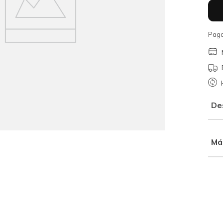
Paga
De
Má