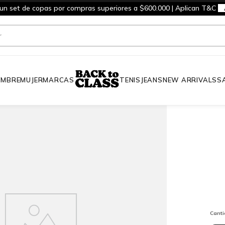
 un set de copas por compras superiores a $600.000 | Aplican T&C
MBRE
MUJER
MARCAS
TENIS
JEANS
NEW ARRIVALS
S
Cant