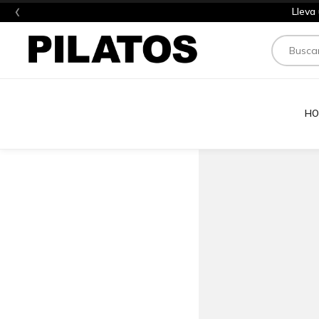
‹
Lleva
Buscar
HO