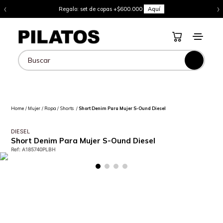
‹
›
Regalo: set de copas +$600.000
Aquí
Buscar
Mujer
Ropa
Shorts
Short Denim Para Mujer S-Ound Diesel
DIESEL
Short Denim Para Mujer S-Ound Diesel
Ref
:
A185740PLBH