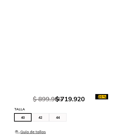
-
20 %
$
899
.
900
$
719
.
920
TALLA
40
42
44