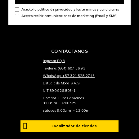
Acepto la
política de privacidad
y los
términos y condiciones
Acepto recibir comunicaciones de marketing (Email y SMS)
CONTÁCTANOS
Ingresar PQR
Teléfono: (604) 607 36 93
WhatsApp: +57 321 528 2745
Estudio de Moda S.A.S.
NIT 890.926.803-1
Horarios: Lunes a viernes
8:00a.m. - 6:00p.m.
sábados 9:00a.m. - 12:00m
Localizador de tiendas