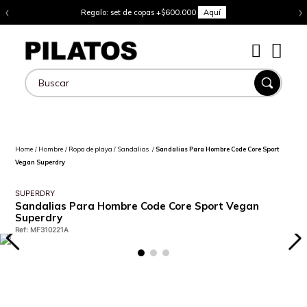
‹
›
Regalo: set de copas +$600.000
Aquí
Buscar
Hombre
Ropa de playa
Sandalias
Sandalias Para Hombre Code Core Sport
Vegan Superdry
SUPERDRY
Sandalias Para Hombre Code Core Sport Vegan
Superdry
Ref
:
MF310221A