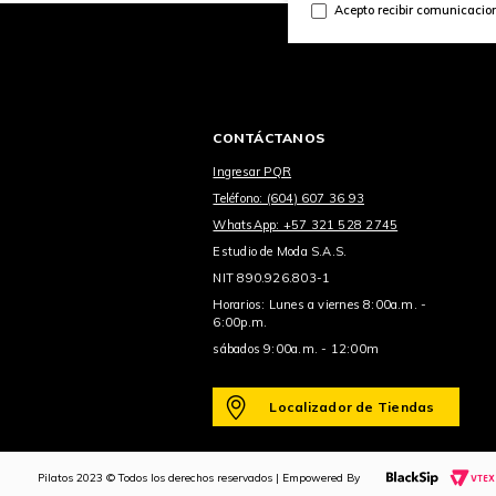
Acepto recibir comunicacio
CONTÁCTANOS
Ingresar PQR
Teléfono: (604) 607 36 93
WhatsApp: +57 321 528 2745
Estudio de Moda S.A.S.
NIT 890.926.803-1
Horarios: Lunes a viernes 8:00a.m. -
6:00p.m.
sábados 9:00a.m. - 12:00m
Localizador de Tiendas
Pilatos 2023 © Todos los derechos reservados | Empowered By