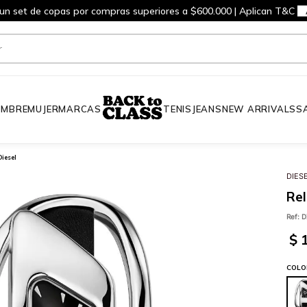
 un set de copas por compras superiores a $600.000 | Aplican T&C
MBRE
MUJER
MARCAS
TENIS
JEANS
NEW ARRIVALS
S
Diesel
DIES
Rel
Ref
:
D
$
COLO