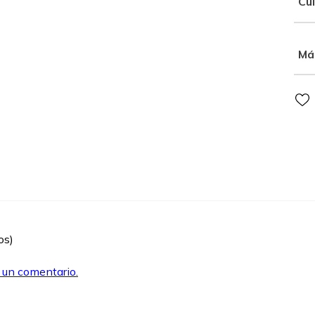
Cu
Má
os)
r un comentario.