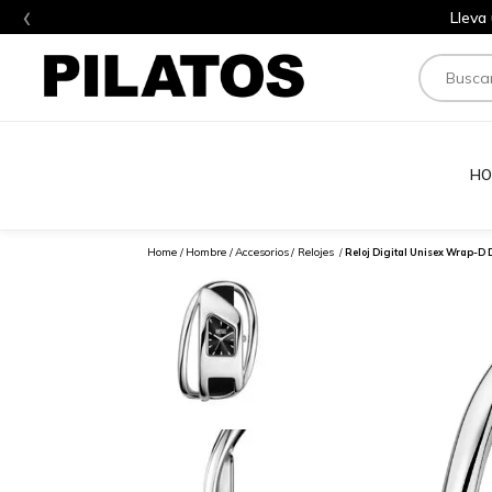
‹
Lleva
Buscar
HO
Hombre
Accesorios
Relojes
Reloj Digital Unisex Wrap-D 