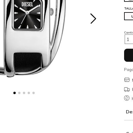
TALL
Cant
1
Paga
De