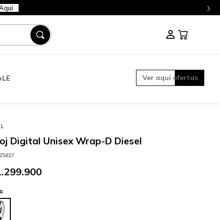
›
Aquí
Ver aquí ofertas
ALE
EL
oj Digital Unisex Wrap-D Diesel
Z5627
1
.
299
.
900
R