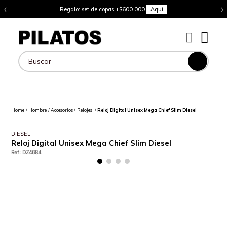
‹
›
Regalo: set de copas +$600.000
Aquí
Buscar
Hombre
Accesorios
Relojes
Reloj Digital Unisex Mega Chief Slim Diesel
DIESEL
Reloj Digital Unisex Mega Chief Slim Diesel
Ref
:
DZ4684