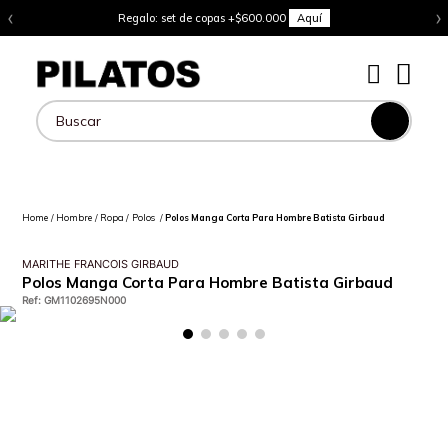
‹
›
Regalo: set de copas +$600.000
Aquí
Buscar
Hombre
Ropa
Polos
Polos Manga Corta Para Hombre Batista Girbaud
MARITHE FRANCOIS GIRBAUD
Polos Manga Corta Para Hombre Batista Girbaud
Ref
:
GM1102695N000