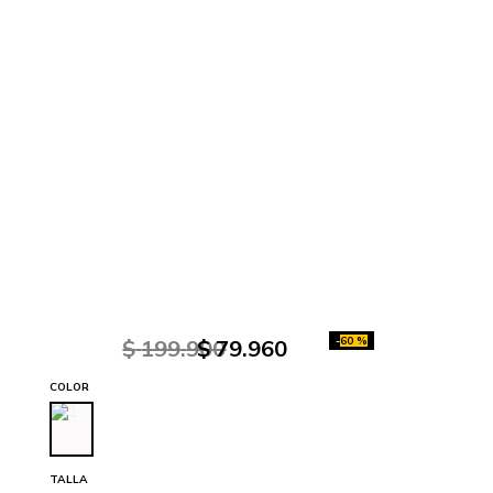
-
60 %
$
199
.
900
$
79
.
960
COLOR
TALLA