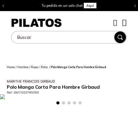
‹
›
Tu pedido en un solo chat
Aquí
Buscar
Hombre
Ropa
Polos
Polo Manga Corta Para Hombre Girbaud
MARITHE FRANCOIS GIRBAUD
Polo Manga Corta Para Hombre Girbaud
Ref
:
GM1102576N000