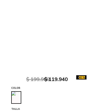
-
40 %
$
199
.
900
$
119
.
940
COLOR
TALLA