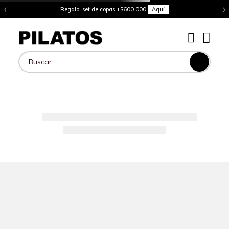
‹
›
Regalo: set de copas +$600.000
Aquí
Buscar