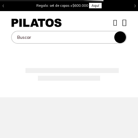
‹
›
Regalo: set de copas +$600.000
Aquí
Buscar