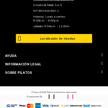
Estudio de Moda S.A.S.
NIT 890.926.803-1
Horarios: Lunes a viernes
8:00a.m. - 6:00p.m.
sábados 9:00a.m. - 12:00m
Localizador de tiendas
+
AYUDA
+
INFORMACIÓN LEGAL
+
SOBRE PILATOS
Pilatos 2023 © Todos los derechos reservados
Empowered By