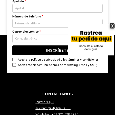
Apellido
*
Número de teléfono
*
X
Correo electrónico
*
INSCRÍBETE
Acepto la
política de privacidad
y los
términos y condiciones
Acepto recibir comunicaciones de marketing (Email y SMS)
CONTÁCTANOS
Ingresar PQR
Teléfono: (604) 607 36 93
WhatsApp: +57 321 528 2745