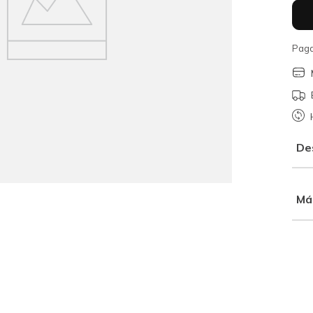
Paga
De
Má