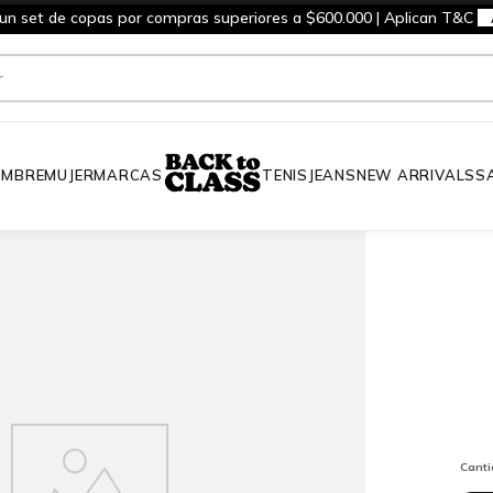
 un set de copas por compras superiores a $600.000 | Aplican T&C
MBRE
MUJER
MARCAS
TENIS
JEANS
NEW ARRIVALS
S
Cant