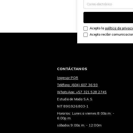
Acepto la
política de privac
Acepto recibir comunicacio
CONTÁCTANOS
Ingresar PQR
Teléfono: (604) 607 36 93
WhatsApp: +57 321 528 2745
Estudio de Moda S.A.S.
NIT 890.926.803-1
Horarios: Lunes a viernes 8:00a.m. -
6:00p.m.
sábados 9:00a.m. - 12:00m