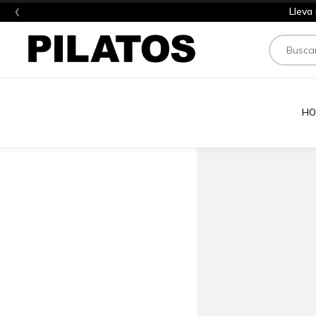
‹
Lleva
Buscar
HO