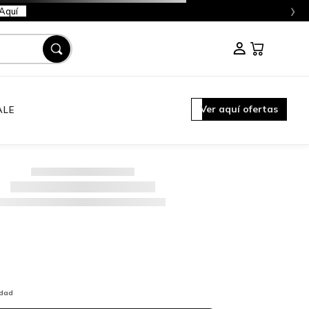
›
Aquí
Ver aquí ofertas
ALE
idad