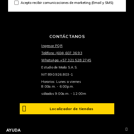
Acepto recibir comunicaciones de marketing (Email y SMS)
CONTÁCTANOS
Ingresar PQR
Teléfono: (604) 607 36 93
WhatsApp: +57 321 528 2745
Estudio de Moda S.A.S.
NIT 890.926.803-1
Horarios: Lunes a viernes
8:00a.m. - 6:00p.m.
sábados 9:00a.m. - 12:00m
Localizador de tiendas
+
AYUDA