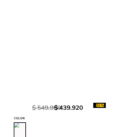
-
20 %
$
549
.
900
$
439
.
920
COLOR