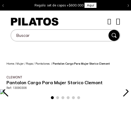
‹
›
Regalo: set de copas +$600.000
Aquí
Buscar
Mujer
Ropa
Pantalones
Pantalon Cargo Para Mujer Storico Clemont
CLEMONT
Pantalon Cargo Para Mujer Storico Clemont
Ref
:
13090306