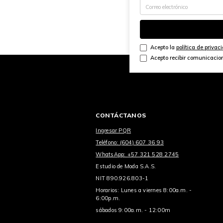
Acepto la
política de privac
Acepto recibir comunicacio
CONTÁCTANOS
Ingresar PQR
Teléfono: (604) 607 36 93
WhatsApp: +57 321 528 2745
Estudio de Moda S.A.S.
NIT 890.926.803-1
Horarios: Lunes a viernes 8:00a.m. -
6:00p.m.
sábados 9:00a.m. - 12:00m