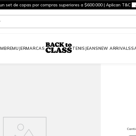
 un set de copas por compras superiores a $600.000 | Aplican T&C
MBRE
MUJER
MARCAS
TENIS
JEANS
NEW ARRIVALS
S
Cant