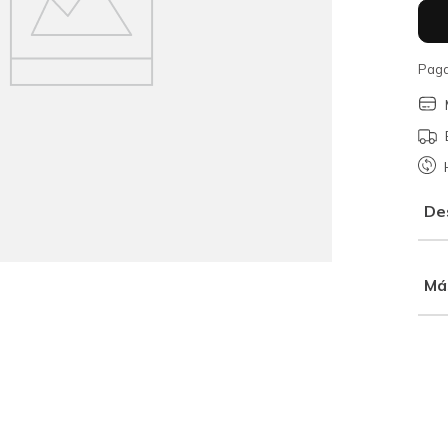
Paga
De
Má