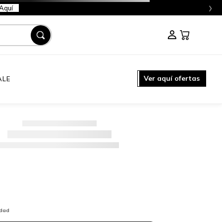
›
Aquí
Ver aquí ofertas
ALE
idad