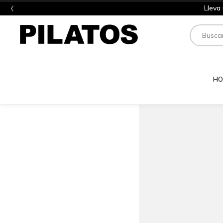
‹
Lleva
Buscar
HO