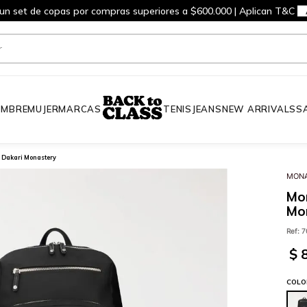
 un set de copas por compras superiores a $600.000 | Aplican T&C
MBRE
MUJER
MARCAS
TENIS
JEANS
NEW ARRIVALS
S
e Dakari Monastery
MONA
Mor
Mo
Ref
:
7
$
COLO