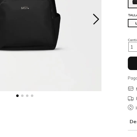
TALL
Cant
1
Paga
De