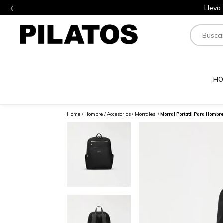
‹
Lleva
Buscar
HO
Hombre
Accesorios
Morrales
Morral Portatil Para Hombr