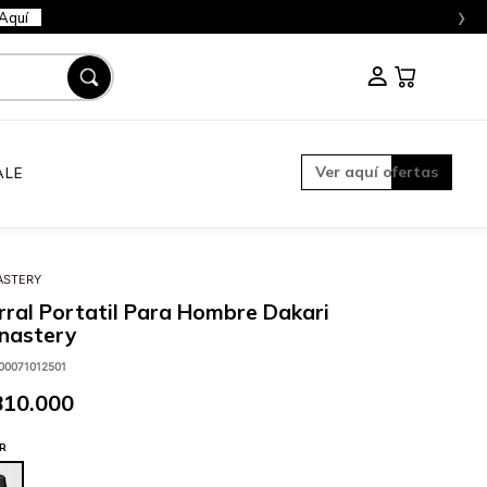
›
Aquí
Ver aquí ofertas
ALE
STERY
ral Portatil Para Hombre Dakari
nastery
00071012501
810
.
000
R