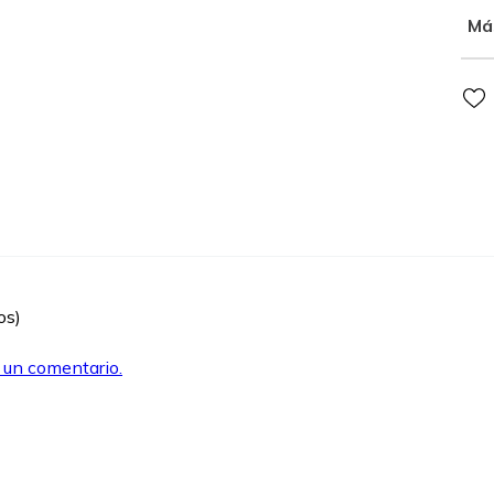
Má
os)
r un comentario.