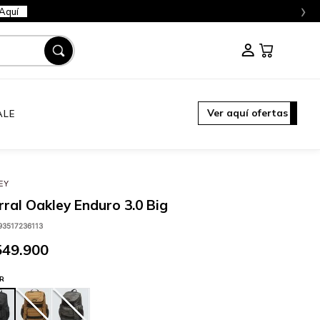
›
Aquí
Ver aquí ofertas
ALE
EY
ral Oakley Enduro 3.0 Big
93517236113
549
.
900
R