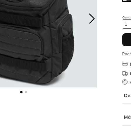
Cant
1
Paga
De
Má