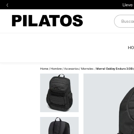
‹
Lleva
Buscar
HO
Hombre
Accesorios
Morrales
Morral Oakley Enduro 3.0 B