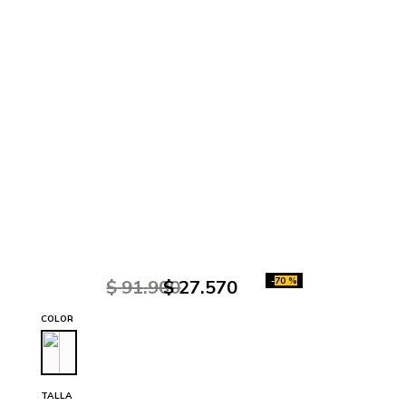
-
70 %
$
91
.
900
$
27
.
570
COLOR
TALLA