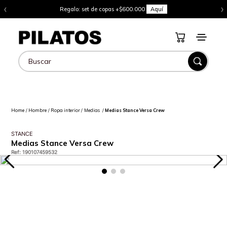
‹
›
Regalo: set de copas +$600.000
Aquí
Buscar
Hombre
Ropa interior
Medias
Medias Stance Versa Crew
STANCE
Medias Stance Versa Crew
Ref
:
190107459532