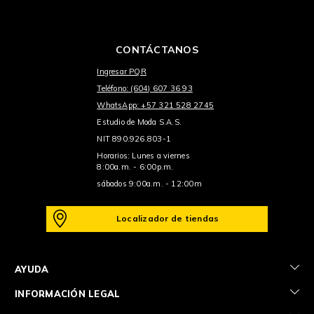
CONTÁCTANOS
Ingresar PQR
Teléfono: (604) 607 36 93
WhatsApp: +57 321 528 2745
Estudio de Moda S.A.S.
NIT 890.926.803-1
Horarios: Lunes a viernes
8:00a.m. - 6:00p.m.
sábados 9:00a.m. - 12:00m
Localizador de tiendas
+
AYUDA
+
INFORMACIÓN LEGAL