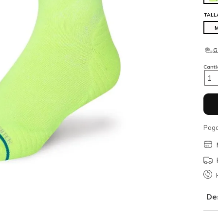
TALL
Cant
1
Paga
De