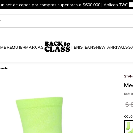
 un set de copas por compras superiores a $600.000 | Aplican T&C
MBRE
MUJER
MARCAS
TENIS
JEANS
NEW ARRIVALS
S
uarter
STAN
Med
Ref
:
1
$
COLO