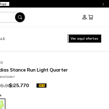
›
Aquí
Ver aquí ofertas
ALE
CE
ias Stance Run Light Quarter
90107529617
$
25
.
770
85
.
900
-
70 %
R