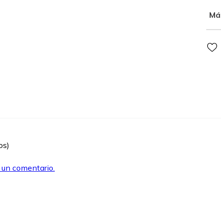
Má
os)
r un comentario.