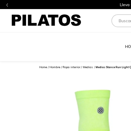
‹
Lleva
Buscar
HO
Hombre
Ropa interior
Medias
Medias Stance Run Light Q