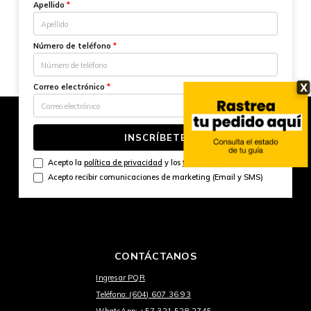
Apellido
*
Número de teléfono
*
X
Correo electrónico
*
INSCRÍBETE
Acepto la
política de privacidad
y los
términos y condiciones
Acepto recibir comunicaciones de marketing (Email y SMS)
CONTÁCTANOS
Ingresar PQR
Teléfono: (604) 607 36 93
WhatsApp: +57 321 528 2745