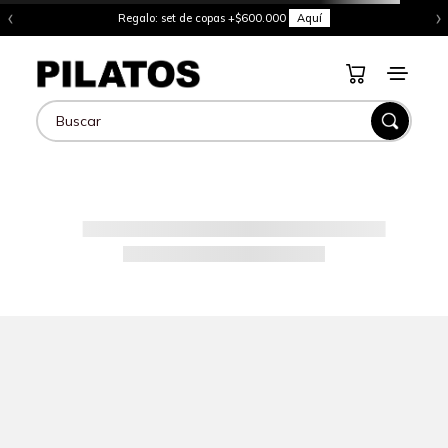
‹
›
Regalo: set de copas +$600.000
Aquí
Buscar