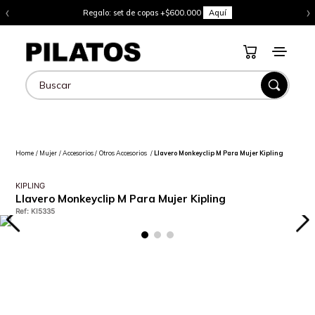
‹
›
Regalo: set de copas +$600.000
Aquí
Buscar
Mujer
Accesorios
Otros Accesorios
Llavero Monkeyclip M Para Mujer Kipling
KIPLING
Llavero Monkeyclip M Para Mujer Kipling
Ref
:
KI5335