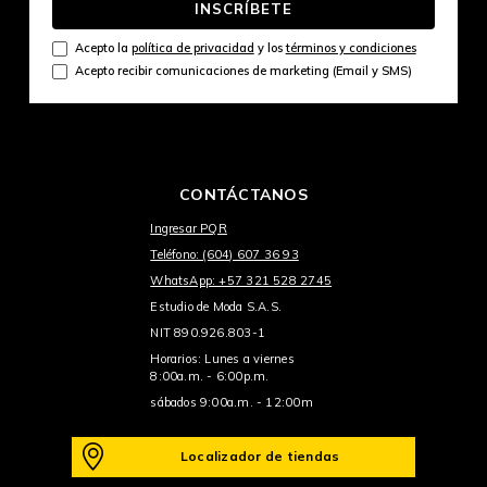
INSCRÍBETE
Acepto la
política de privacidad
y los
términos y condiciones
Acepto recibir comunicaciones de marketing (Email y SMS)
CONTÁCTANOS
Ingresar PQR
Teléfono: (604) 607 36 93
WhatsApp: +57 321 528 2745
Estudio de Moda S.A.S.
NIT 890.926.803-1
Horarios: Lunes a viernes
8:00a.m. - 6:00p.m.
sábados 9:00a.m. - 12:00m
Localizador de tiendas