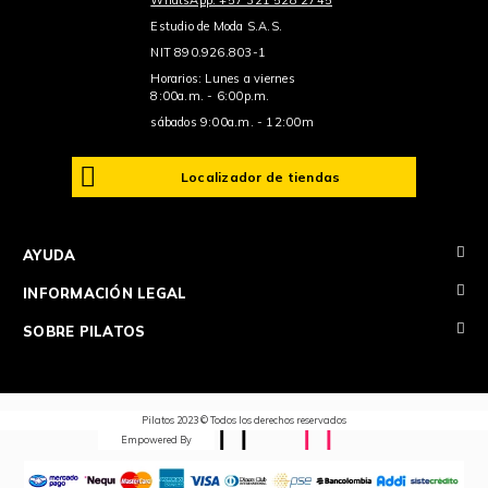
WhatsApp: +57 321 528 2745
Estudio de Moda S.A.S.
NIT 890.926.803-1
Horarios: Lunes a viernes
8:00a.m. - 6:00p.m.
sábados 9:00a.m. - 12:00m
Localizador de tiendas
+
AYUDA
+
INFORMACIÓN LEGAL
+
SOBRE PILATOS
Pilatos 2023 © Todos los derechos reservados
Empowered By