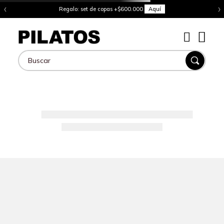
‹
›
Regalo: set de copas +$600.000
Aquí
Buscar