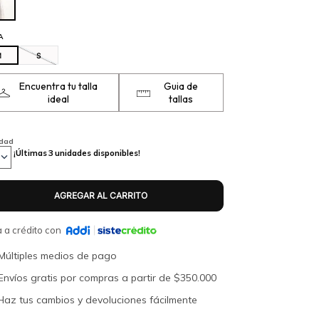
A
M
S
Encuentra tu talla
Guia de
ideal
tallas
idad
¡Últimas
3
unidades disponibles!
 a crédito con
Múltiples medios de pago
Envíos gratis por compras a partir de $350.000
Haz tus cambios y devoluciones fácilmente