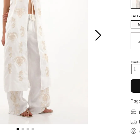
TALL
Cant
1
Paga