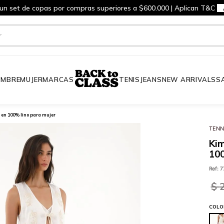
 un set de copas por compras superiores a $600.000 | Aplican T&C
MBRE
MUJER
MARCAS
TENIS
JEANS
NEW ARRIVALS
S
en 100% lino para mujer
TENN
Ki
100
Ref
:
7
$
COLO