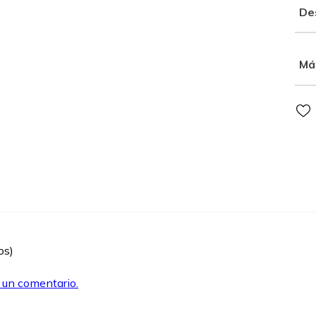
De
Má
os)
r un comentario.