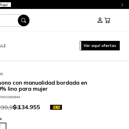
›
Aquí
Ver aquí ofertas
ALE
IS
mono con manualidad bordada en
% lino para mujer
704122693944
$
134
.
955
299
.
900
-
55 %
R