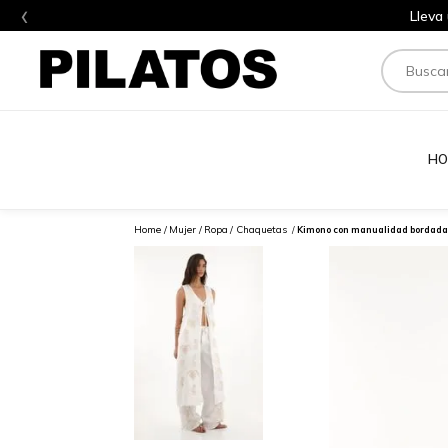
‹
Lleva
Buscar
HO
Mujer
Ropa
Chaquetas
Kimono con manualidad bordada 