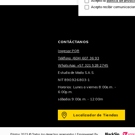
Acepto la
política de privac
Acepto recibir comunicacio
CONTÁCTANOS
Ingresar PQR
Teléfono: (604) 607 36 93
WhatsApp: +57 321 528 2745
Estudio de Moda S.A.S.
NIT 890.926.803-1
Horarios: Lunes a viernes 8:00a.m. -
6:00p.m.
sábados 9:00a.m. - 12:00m
Localizador de Tiendas
Pilatos 2023 © Todos los derechos reservados | Empowered By