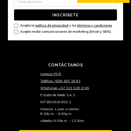
INSCRÍBETE
Acepto la
política de privacidad
y los
términos y condiciones
Acepto recibir comunicaciones de marketing (Email y SMS)
CONTÁCTANOS
Ingresar PQR
Teléfono: (604) 607 36 93
WhatsApp: +57 321 528 2745
Estudio de Moda S.A.S.
NIT 890.926.803-1
Horarios: Lunes a viernes
8:00a.m. - 6:00p.m.
sábados 9:00a.m. - 12:00m