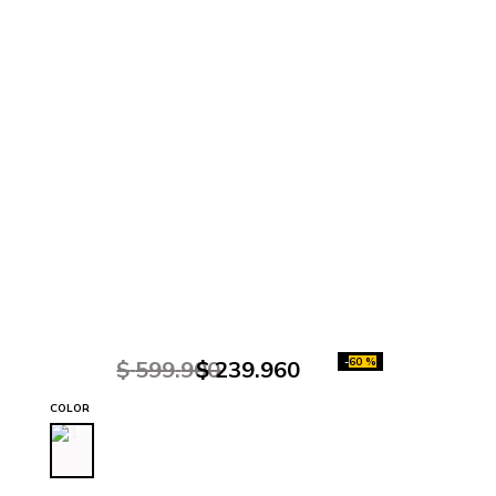
-
60 %
$
599
.
900
$
239
.
960
COLOR