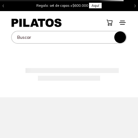
‹
›
Regalo: set de copas +$600.000
Aquí
Buscar