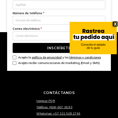
Número de teléfono
*
X
Correo electrónico
*
INSCRÍBETE
Acepto la
política de privacidad
y los
términos y condiciones
Acepto recibir comunicaciones de marketing (Email y SMS)
CONTÁCTANOS
Ingresar PQR
Teléfono: (604) 607 36 93
WhatsApp: +57 321 528 2745