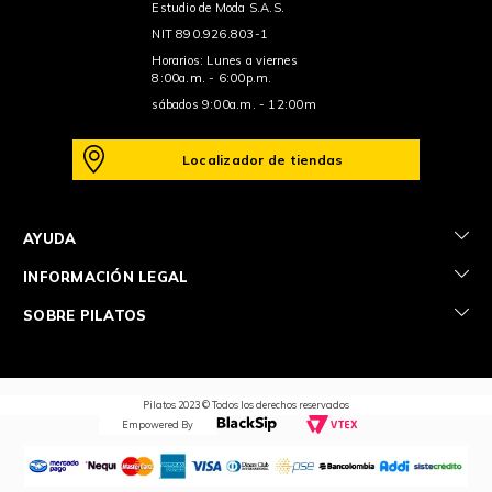
Estudio de Moda S.A.S.
NIT 890.926.803-1
Horarios: Lunes a viernes
8:00a.m. - 6:00p.m.
sábados 9:00a.m. - 12:00m
Localizador de tiendas
+
AYUDA
+
INFORMACIÓN LEGAL
+
SOBRE PILATOS
Pilatos 2023 © Todos los derechos reservados
Empowered By