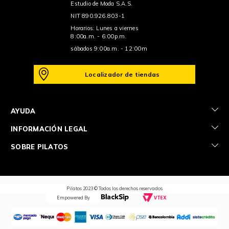
Estudio de Moda S.A.S.
NIT 890.926.803-1
Horarios: Lunes a viernes
8:00a.m. - 6:00p.m.
sábados 9:00a.m. - 12:00m
Localizador de tiendas
+
AYUDA
+
INFORMACIÓN LEGAL
+
SOBRE PILATOS
Pilatos 2023 © Todos los derechos reservados
Empowered By