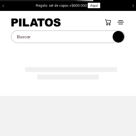
‹
›
Regalo: set de copas +$600.000
Aquí
Buscar