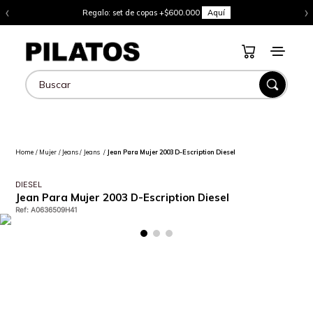
‹
›
Regalo: set de copas +$600.000
Aquí
Buscar
Mujer
Jeans
Jeans
Jean Para Mujer 2003 D-Escription Diesel
DIESEL
Jean Para Mujer 2003 D-Escription Diesel
Ref
:
A0636509H41