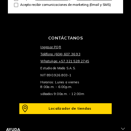
Acepto recibir comunicaciones de marketing (Email y SMS)
CONTÁCTANOS
Ingresar PQR
Teléfono: (604) 607 36 93
WhatsApp: +57 321 528 2745
Estudio de Moda S.A.S.
NIT 890.926.803-1
Horarios: Lunes a viernes
8:00a.m. - 6:00p.m.
sábados 9:00a.m. - 12:00m
Localizador de tiendas
+
AYUDA