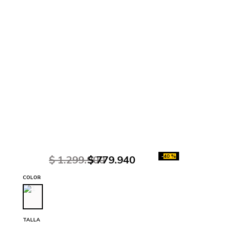
-
40 %
$
1
.
299
.
900
$
779
.
940
COLOR
TALLA