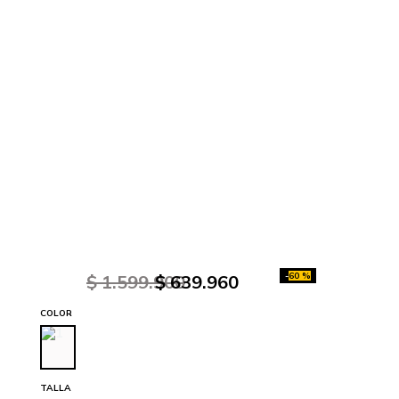
-
60 %
$
1
.
599
.
900
$
639
.
960
COLOR
TALLA