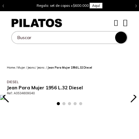
‹
›
Regalo: set de copas +$600.000
Aquí
Buscar
Mujer
Jeans
Jeans
Jean Para Mujer 1956 L.32 Diesel
DIESEL
Jean Para Mujer 1956 L.32 Diesel
Ref
:
A0534609G40