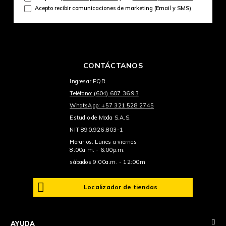
Acepto recibir comunicaciones de marketing (Email y SMS)
CONTÁCTANOS
Ingresar PQR
Teléfono: (604) 607 36 93
WhatsApp: +57 321 528 2745
Estudio de Moda S.A.S.
NIT 890.926.803-1
Horarios: Lunes a viernes
8:00a.m. - 6:00p.m.
sábados 9:00a.m. - 12:00m
Localizador de tiendas
+
AYUDA