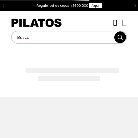
‹
›
Regalo: set de copas +$600.000
Aquí
Buscar