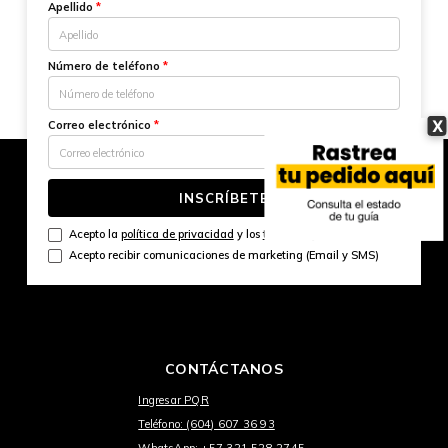
Apellido
*
Número de teléfono
*
X
Correo electrónico
*
INSCRÍBETE
Acepto la
política de privacidad
y los
términos y condiciones
Acepto recibir comunicaciones de marketing (Email y SMS)
CONTÁCTANOS
Ingresar PQR
Teléfono: (604) 607 36 93
WhatsApp: +57 321 528 2745