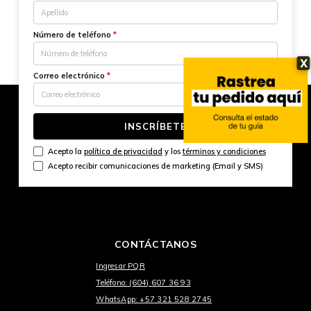
Número de teléfono
*
X
Correo electrónico
*
INSCRÍBETE
Acepto la
política de privacidad
y los
términos y condiciones
Acepto recibir comunicaciones de marketing (Email y SMS)
CONTÁCTANOS
Ingresar PQR
Teléfono: (604) 607 36 93
WhatsApp: +57 321 528 2745