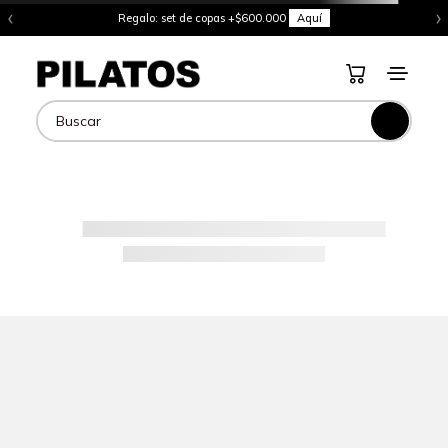
‹
›
Regalo: set de copas +$600.000
Aquí
Buscar