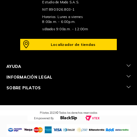
Estudio de Moda S.A.S.
NIT 890.926.803-1
Horarios: Lunes a viernes
8:00a.m. - 6:00p.m.
sábados 9:00a.m. - 12:00m
Localizador de tiendas
+
AYUDA
+
INFORMACIÓN LEGAL
+
SOBRE PILATOS
Pilatos 2023 © Todos los derechos reservados
Empowered By