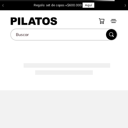
‹
›
Regalo: set de copas +$600.000
Aquí
Buscar