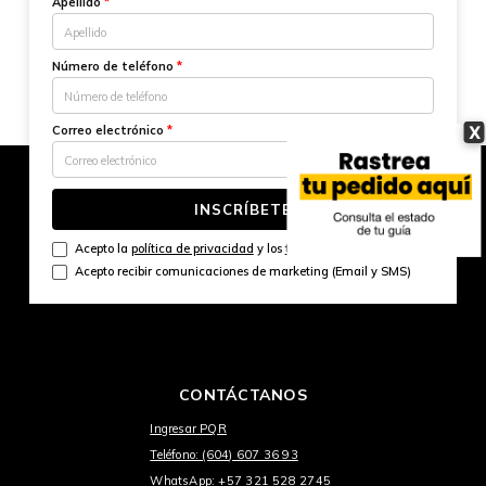
Apellido
*
Número de teléfono
*
X
Correo electrónico
*
INSCRÍBETE
Acepto la
política de privacidad
y los
términos y condiciones
Acepto recibir comunicaciones de marketing (Email y SMS)
CONTÁCTANOS
Ingresar PQR
Teléfono: (604) 607 36 93
WhatsApp: +57 321 528 2745