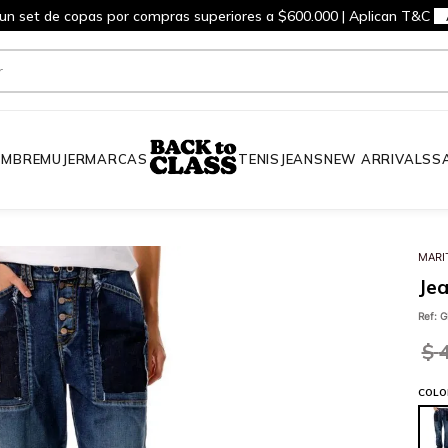
 un set de copas por compras superiores a $600.000 | Aplican T&C
MBRE
MUJER
MARCAS
TENIS
JEANS
NEW ARRIVALS
S
MARI
Jea
Ref
:
G
$
COLO