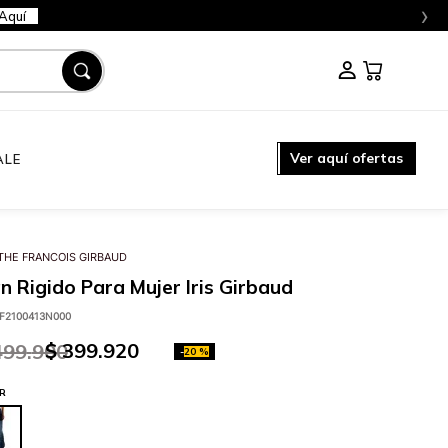
›
Aquí
Ver aquí ofertas
ALE
THE FRANCOIS GIRBAUD
n Rigido Para Mujer Iris Girbaud
F2100413N000
$
399
.
920
499
.
900
-
20 %
R