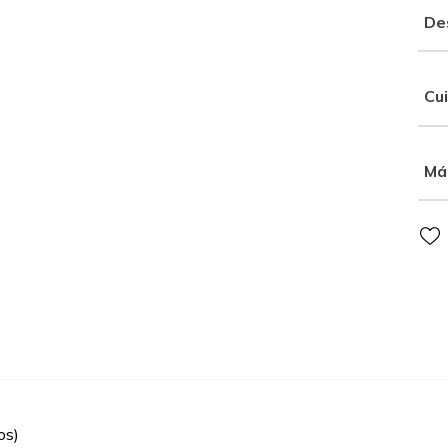
De
Cu
Má
os)