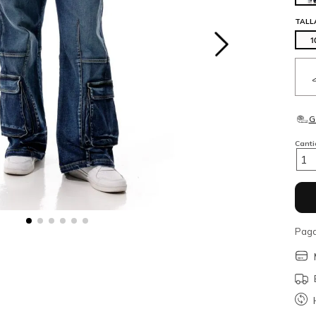
TALL
1
Cant
1
Paga