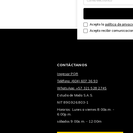
Acepto la
política de privac
Acepto recibir comunicacio
CONTÁCTANOS
Ingresar PQR
Teléfono: (604) 607 36 93
WhatsApp: +57 321 528 2745
Estudio de Moda S.A.S.
NIT 890.926.803-1
Horarios: Lunes a viernes 8:00a.m. -
6:00p.m.
sábados 9:00a.m. - 12:00m