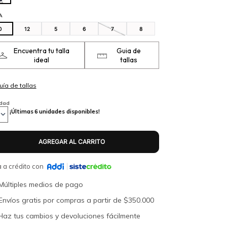
A
0
12
5
6
7
8
Encuentra tu talla
Guia de
ideal
tallas
idad
¡Últimas
6
unidades disponibles!
 a crédito con
Múltiples medios de pago
Envíos gratis por compras a partir de $350.000
Haz tus cambios y devoluciones fácilmente