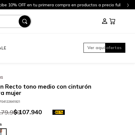
›
ll!
Aquí
Ver aquí ofertas
ALE
IS
n Recto tono medio con cinturón
a mujer
704122641921
$
107
.
940
179
.
900
-
40 %
R