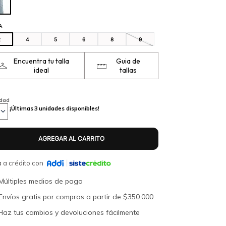
A
2
4
5
6
8
9
Encuentra tu talla
Guia de
ideal
tallas
idad
¡Últimas
3
unidades disponibles!
 a crédito con
Múltiples medios de pago
Envíos gratis por compras a partir de $350.000
Haz tus cambios y devoluciones fácilmente