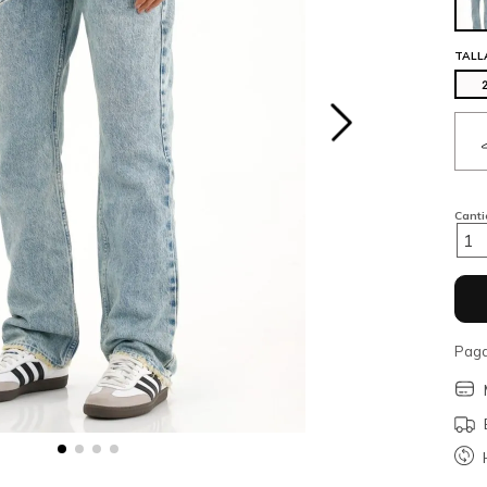
TALL
Cant
1
Paga