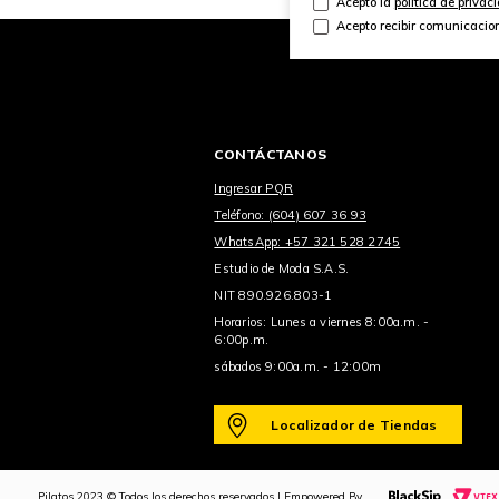
Acepto la
política de privac
Acepto recibir comunicacio
CONTÁCTANOS
Ingresar PQR
Teléfono: (604) 607 36 93
WhatsApp: +57 321 528 2745
Estudio de Moda S.A.S.
NIT 890.926.803-1
Horarios: Lunes a viernes 8:00a.m. -
6:00p.m.
sábados 9:00a.m. - 12:00m
Localizador de Tiendas
Pilatos 2023 © Todos los derechos reservados | Empowered By