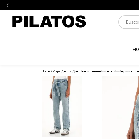
‹
🎉 ¡Suscrí
Buscar
HO
Mujer
Jeans
Jean Recto tono medio con cinturón para muje