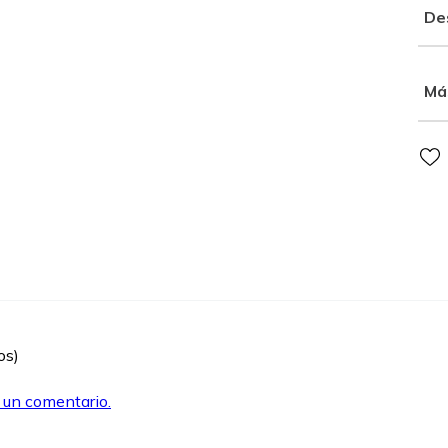
De
Má
os)
r un comentario.