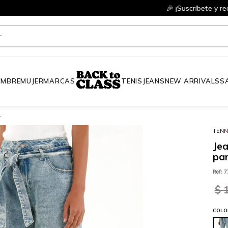
bete y recibe 10% OFF en tu primera compra en productos a precio fu
MBRE
MUJER
MARCAS
TENIS
JEANS
NEW ARRIVALS
S
r
TENN
Jea
par
Ref
:
7
$
COLO