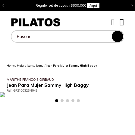
‹
›
Regalo: set de copas +$600.000
Aquí
Buscar
Mujer
Jeans
Jeans
Jean Para Mujer Sammy High Baggy
MARITHE FRANCOIS GIRBAUD
Jean Para Mujer Sammy High Baggy
Ref
:
GF2100323N043