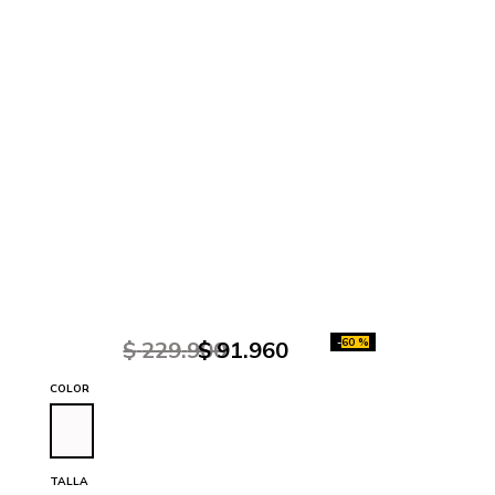
-
60 %
$
229
.
900
$
91
.
960
COLOR
TALLA