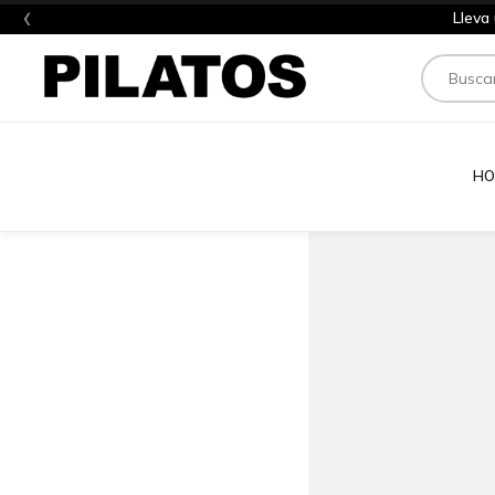
‹
Lleva
Buscar
HO