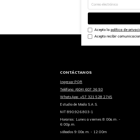
Acepto la
política de privac
Acepto recibir comunicacio
CONTÁCTANOS
Ingresar PQR
Teléfono: (604) 607 36 93
WhatsApp: +57 321 528 2745
Estudio de Moda S.A.S.
NIT 890.926.803-1
Horarios: Lunes a viernes 8:00a.m. -
6:00p.m.
sábados 9:00a.m. - 12:00m