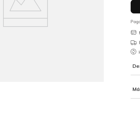
Paga
De
Má