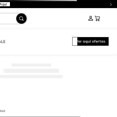
›
Aquí
Ver aquí ofertas
ALE
idad