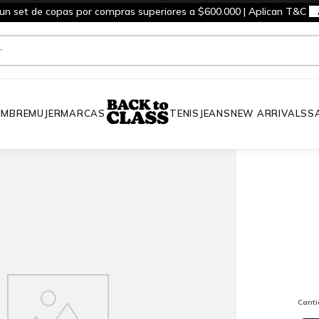
 un set de copas por compras superiores a $600.000 | Aplican T&C
MBRE
MUJER
MARCAS
TENIS
JEANS
NEW ARRIVALS
S
Cant