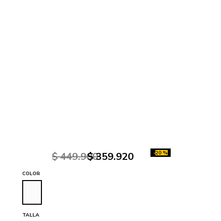
-
20 %
$
449
.
900
$
359
.
920
COLOR
TALLA