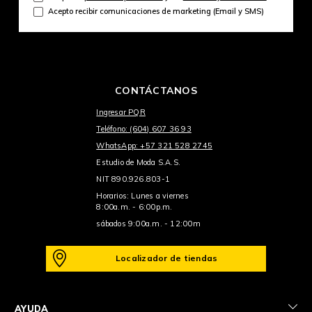
Acepto recibir comunicaciones de marketing (Email y SMS)
CONTÁCTANOS
Ingresar PQR
Teléfono: (604) 607 36 93
WhatsApp: +57 321 528 2745
Estudio de Moda S.A.S.
NIT 890.926.803-1
Horarios: Lunes a viernes
8:00a.m. - 6:00p.m.
sábados 9:00a.m. - 12:00m
Localizador de tiendas
+
AYUDA