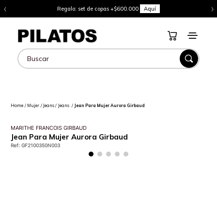
‹
›
Regalo: set de copas +$600.000
Aquí
Buscar
Mujer
Jeans
Jeans
Jean Para Mujer Aurora Girbaud
MARITHE FRANCOIS GIRBAUD
Jean Para Mujer Aurora Girbaud
Ref
:
GF2100350N003