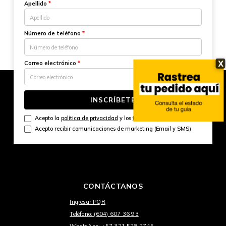
Apellido
*
Número de teléfono
*
X
Correo electrónico
*
INSCRÍBETE
Acepto la
política de privacidad
y los
términos y condiciones
Acepto recibir comunicaciones de marketing (Email y SMS)
CONTÁCTANOS
Ingresar PQR
Teléfono: (604) 607 36 93
WhatsApp: +57 321 528 2745