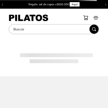
‹
›
Regalo: set de copas +$600.000
Aquí
Buscar