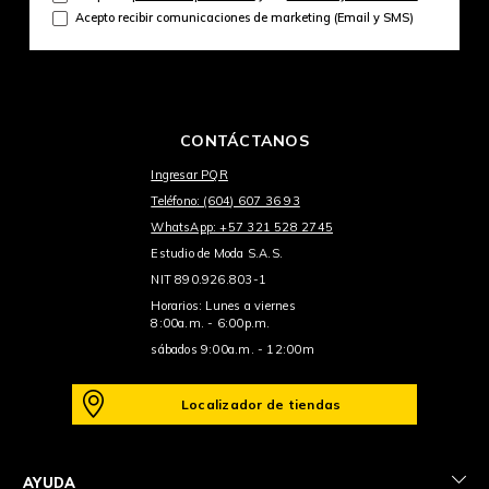
Acepto recibir comunicaciones de marketing (Email y SMS)
CONTÁCTANOS
Ingresar PQR
Teléfono: (604) 607 36 93
WhatsApp: +57 321 528 2745
Estudio de Moda S.A.S.
NIT 890.926.803-1
Horarios: Lunes a viernes
8:00a.m. - 6:00p.m.
sábados 9:00a.m. - 12:00m
Localizador de tiendas
+
AYUDA