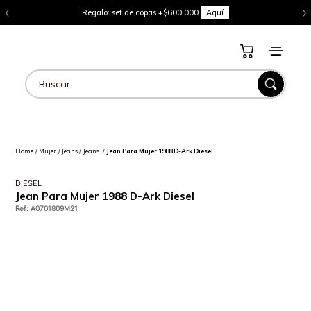
‹
›
Regalo: set de copas +$600.000
Aquí
Buscar
Mujer
Jeans
Jeans
Jean Para Mujer 1988 D-Ark Diesel
DIESEL
Jean Para Mujer 1988 D-Ark Diesel
Ref
:
A0701809M21