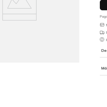
Paga
De
Má