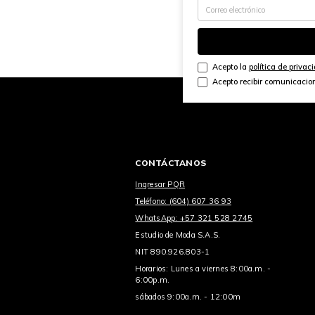
Acepto la
política de privac
Acepto recibir comunicacio
CONTÁCTANOS
Ingresar PQR
Teléfono: (604) 607 36 93
WhatsApp: +57 321 528 2745
Estudio de Moda S.A.S.
NIT 890.926.803-1
Horarios: Lunes a viernes 8:00a.m. -
6:00p.m.
sábados 9:00a.m. - 12:00m