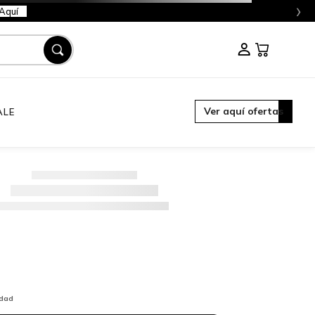
›
Aquí
Ver aquí ofertas
ALE
idad