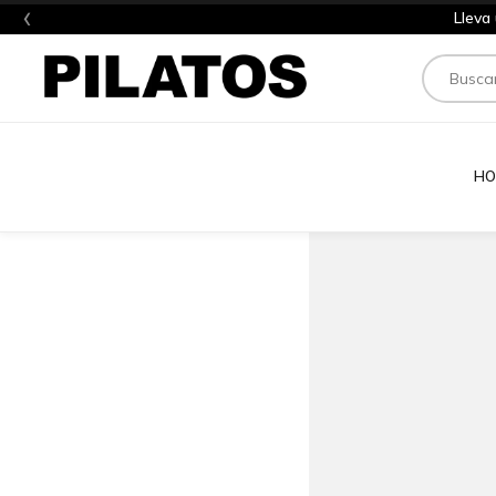
‹
Lleva
Buscar
HO