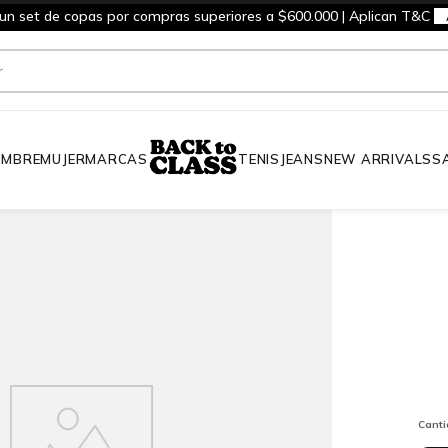
 un set de copas por compras superiores a $600.000 | Aplican T&C
MBRE
MUJER
MARCAS
TENIS
JEANS
NEW ARRIVALS
S
Cant