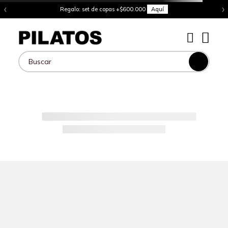
‹
›
Regalo: set de copas +$600.000
Aquí
Buscar