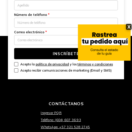
Número de teléfono
*
X
Correo electrónico
*
INSCRÍBETE
Acepto la
política de privacidad
y los
términos y condiciones
Acepto recibir comunicaciones de marketing (Email y SMS)
CONTÁCTANOS
Ingresar PQR
Teléfono: (604) 607 36 93
WhatsApp: +57 321 528 2745