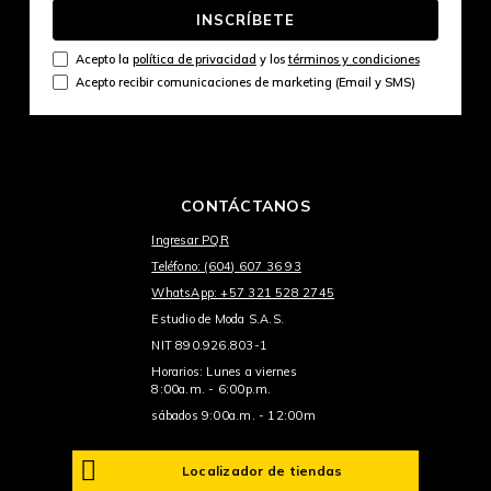
INSCRÍBETE
Acepto la
política de privacidad
y los
términos y condiciones
Acepto recibir comunicaciones de marketing (Email y SMS)
CONTÁCTANOS
Ingresar PQR
Teléfono: (604) 607 36 93
WhatsApp: +57 321 528 2745
Estudio de Moda S.A.S.
NIT 890.926.803-1
Horarios: Lunes a viernes
8:00a.m. - 6:00p.m.
sábados 9:00a.m. - 12:00m
Localizador de tiendas