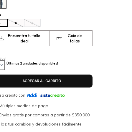
A
4
6
8
Encuentra tu talla
Guia de
ideal
tallas
idad
¡Últimas
2
unidades disponibles!
 a crédito con
Múltiples medios de pago
Envíos gratis por compras a partir de $350.000
Haz tus cambios y devoluciones fácilmente