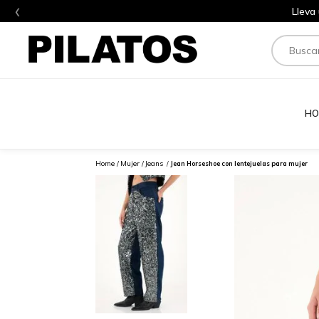
‹
Lleva
Buscar
HO
Mujer
Jeans
Jean Horseshoe con lentejuelas para mujer