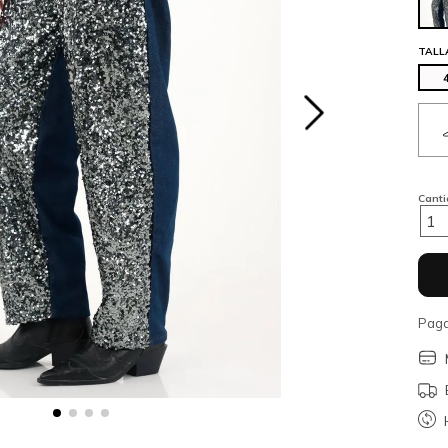
TALL
Cant
1
Paga