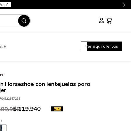
›
Aquí
Ver aquí ofertas
ALE
IS
n Horseshoe con lentejuelas para
jer
704122667235
$
119
.
940
199
.
900
-
40 %
R