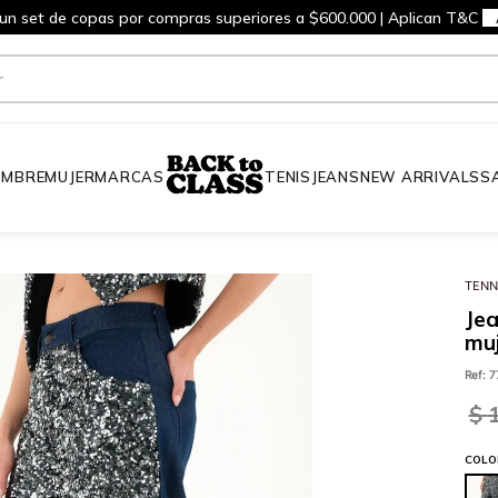
 un set de copas por compras superiores a $600.000 | Aplican T&C
MBRE
MUJER
MARCAS
TENIS
JEANS
NEW ARRIVALS
S
TENN
Jea
mu
Ref
:
7
$
COLO