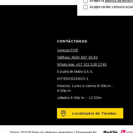
Acepto la
política de privac
Acepto recibir comunicacio
CONTÁCTANOS
Ingresar PQR
Teléfono: (604) 607 36 93
WhatsApp: +57 321 528 2745
Estudio de Moda S.A.S.
NIT 890.926.803-1
Horarios: Lunes a viernes 8:00a.m. -
6:00p.m.
sábados 9:00a.m. - 12:00m
Localizador de Tiendas
Pilatos 2023 © Todos los derechos reservados | Empowered By