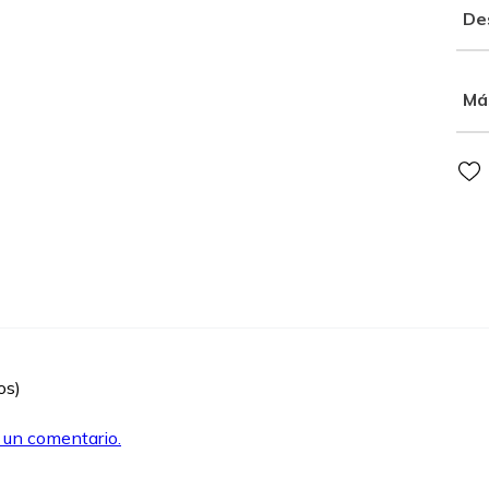
De
Má
os)
r un comentario.