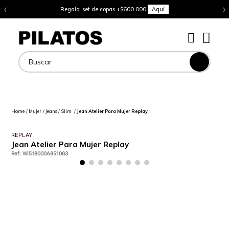
‹
›
Regalo: set de copas +$600.000
Aquí
Buscar
Mujer
Jeans
Slim
Jean Atelier Para Mujer Replay
REPLAY
Jean Atelier Para Mujer Replay
Ref
:
WI518000A851063