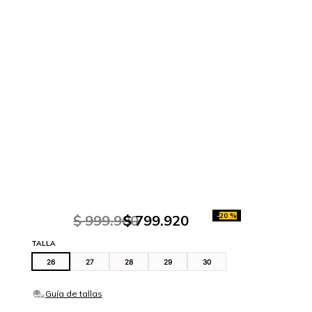
-
20 %
$
999
.
900
$
799
.
920
TALLA
26
27
28
29
30