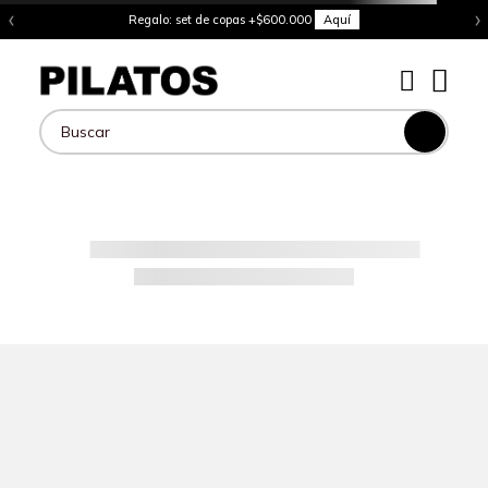
‹
›
Regalo: set de copas +$600.000
Aquí
Buscar